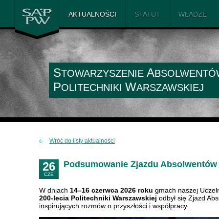
SAiP PW
AKTUALNOŚCI
STATUT
WŁADZE
S
A
TOWARZYSZENIE
BSOLWENTÓ
P
W
OLITECHNIKI
ARSZAWSKIEJ
Wróć do listy aktualności
Podsumowanie Zjazdu Absolwentów P
26
CZE
W dniach
14–16 czerwca 2026 roku
gmach naszej Uczeln
200-lecia Politechniki Warszawskiej
odbył się Zjazd Ab
inspirujących rozmów o przyszłości i współpracy.