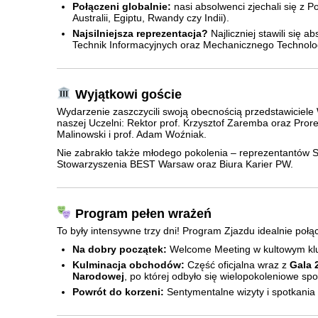
Połączeni globalnie:
nasi absolwenci zjechali się z P
Australii, Egiptu, Rwandy czy Indii).
Najsilniejsza reprezentacja?
Najliczniej stawili się a
Technik Informacyjnych oraz Mechanicznego Technolo
Wyjątkowi goście
Wydarzenie zaszczycili swoją obecnością przedstawiciel
naszej Uczelni: Rektor prof. Krzysztof Zaremba oraz Prorek
Malinowski i prof. Adam Woźniak.
Nie zabrakło także młodego pokolenia – reprezentantów
Stowarzyszenia BEST Warsaw oraz Biura Karier PW.
Program pełen wrażeń
To były intensywne trzy dni! Program Zjazdu idealnie połącz
Na dobry początek:
Welcome Meeting w kultowym klu
Kulminacja obchodów:
Część oficjalna wraz z
Gala 
Narodowej
, po której odbyło się wielopokoleniowe sp
Powrót do korzeni:
Sentymentalne wizyty i spotkania