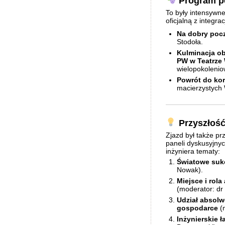
Program p
To były intensywne
oficjalną z integrac
Na dobry poc
Stodoła.
Kulminacja o
PW w Teatrze 
wielopokolenio
Powrót do kor
macierzystych 
Przyszłość
Zjazd był także p
paneli dyskusyjny
inżyniera tematy:
Światowe suk
Nowak).
Miejsce i rol
(moderator: dr 
Udział absol
gospodarce
(m
Inżynierskie ł