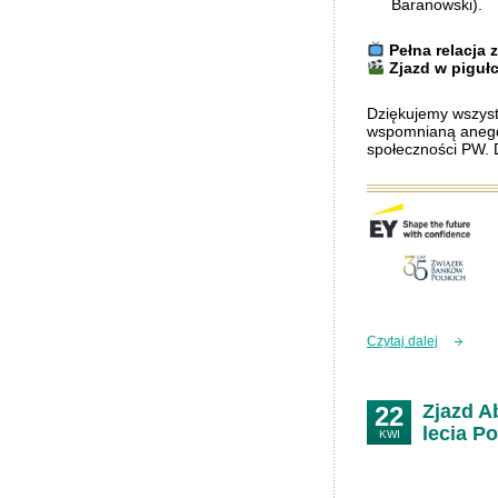
Baranowski).
Pełna relacja 
Zjazd w pigułc
Dziękujemy wszys
wspomnianą anegdo
społeczności PW. 
Czytaj dalej
Zjazd A
22
lecia P
KWI