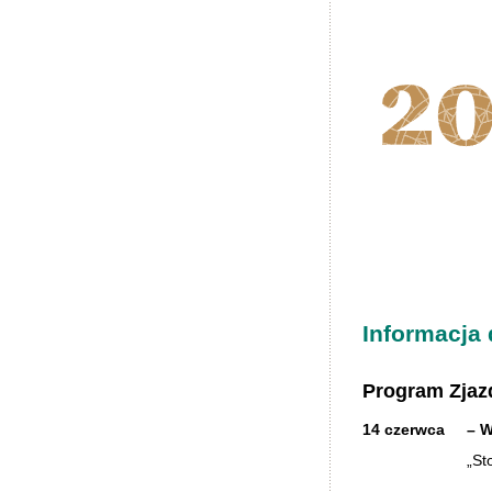
Informacja 
Program Zjaz
14 czerwca
– 
„St