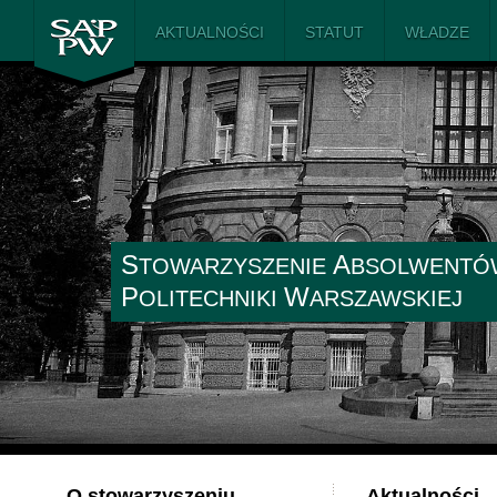
SAiP PW
AKTUALNOŚCI
STATUT
WŁADZE
S
A
TOWARZYSZENIE
BSOLWENTÓ
P
W
OLITECHNIKI
ARSZAWSKIEJ
O stowarzyszeniu
Aktualności