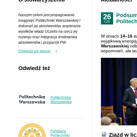
Podsum
26
Naszym celem jest propagowanie
osiągnięć Politechniki Warszawskiej i
Politec
CZE
dokonań jej absolwentów, wspieranie
wysiłków władz Uczelni na rzecz jej
W dniach
14–16 c
rozwoju oraz integracja środowiska
wyjątkową energi
absolwentów i przyjaciół PW.
Warszawskiej
odb
wspomnień, ale też
Dowiedz się więcej
Odwiedź też
Politechnika
Warszawska
Fundacja
Zjazd w li
Politechniki