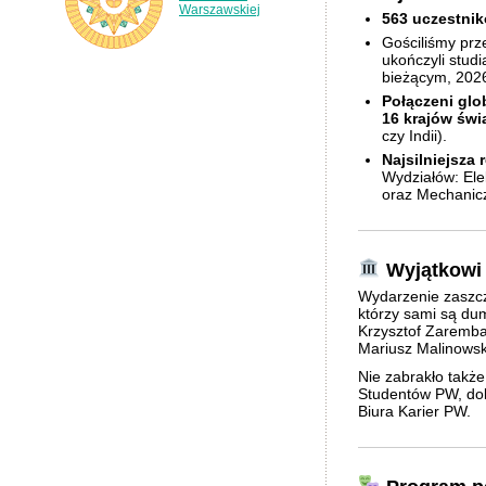
Warszawskiej
563 uczestni
Gościliśmy prz
ukończyli stud
bieżącym, 2026
Połączeni glo
16 krajów świ
czy Indii).
Najsilniejsza 
Wydziałów: Elek
oraz Mechanic
Wyjątkowi 
Wydarzenie zaszcz
którzy sami są du
Krzysztof Zaremba 
Mariusz Malinowsk
Nie zabrakło takż
Studentów PW, do
Biura Karier PW.