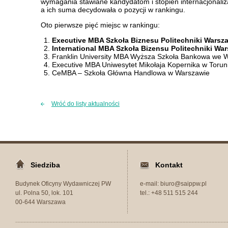
wymagania stawiane kandydatom i stopień internacjonaliza
a ich suma decydowała o pozycji w rankingu.
Oto pierwsze pięć miejsc w rankingu:
Executive MBA Szkoła Biznesu Politechniki Warsz
International MBA Szkoła Bizensu Politechniki Wa
Franklin University MBA Wyższa Szkoła Bankowa we 
Executive MBA Uniwesytet Mikołaja Kopernika w Torun
CeMBA – Szkoła Główna Handlowa w Warszawie
Wróć do listy aktualności
Siedziba
Kontakt
Budynek Oficyny Wydawniczej PW
e-mail: biuro@saippw.pl
ul. Polna 50, lok. 101
tel.: +48 511 515 244
00-644 Warszawa