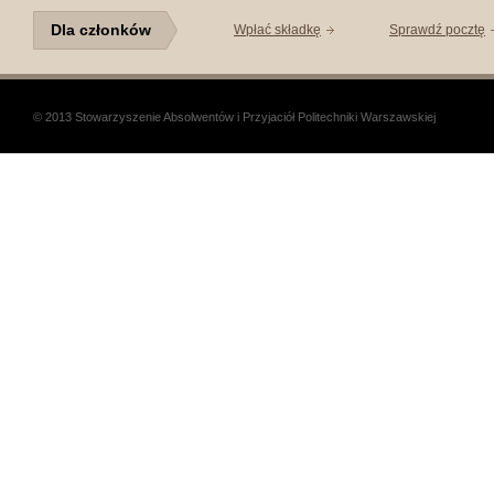
Dla członków
Wpłać składkę
Sprawdź pocztę
© 2013 Stowarzyszenie Absolwentów i Przyjaciół Politechniki Warszawskiej