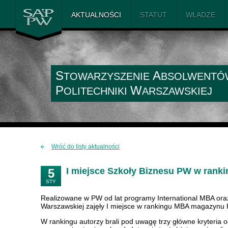
SAiP PW
AKTUALNOŚCI
STATUT
WŁADZE
S
A
TOWARZYSZENIE
BSOLWENTÓ
P
W
OLITECHNIKI
ARSZAWSKIEJ
Wróć do listy aktualności
I miejsce Szkoły Biznesu PW w ran
5
STY
Realizowane w PW od lat programy International MBA oraz
Warszawskiej zajęły I miejsce w rankingu MBA magazyn
W rankingu autorzy brali pod uwagę trzy główne kryteria o