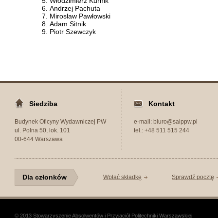
Włodzimierz Kurnik
Andrzej Pachuta
Mirosław Pawłowski
Adam Sitnik
Piotr Szewczyk
Siedziba
Kontakt
Budynek Oficyny Wydawniczej PW
e-mail: biuro@saippw.pl
ul. Polna 50, lok. 101
tel.: +48 511 515 244
00-644 Warszawa
Dla członków
Wpłać składkę
Sprawdź pocztę
© 2013 Stowarzyszenie Absolwentów i Przyjaciół Politechniki Warszawskiej