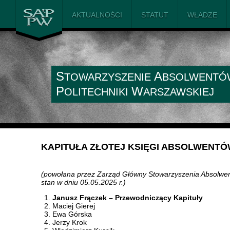
SAiP PW
AKTUALNOŚCI
STATUT
WŁADZE
S
A
TOWARZYSZENIE
BSOLWENTÓ
P
W
OLITECHNIKI
ARSZAWSKIEJ
KAPITUŁA ZŁOTEJ KSIĘGI ABSOLWENTÓ
(powołana przez Zarząd Główny Stowarzyszenia Absolwentó
stan w dniu 05.05.2025 r.)
Janusz Frączek – Przewodniczący Kapituły
Maciej Gierej
Ewa Górska
Jerzy Krok