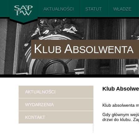
SAiP PW
AKTUALNOŚCI
STATUT
WŁADZE
K
A
LUB
BSOLWENTA
Klub Absolwe
AKTUALNOŚCI
WYDARZENIA
Klub absolwenta mi
Gdy głównym wejśc
KONTAKT
drzwi do klubu. Z