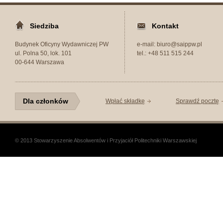
Siedziba
Kontakt
Budynek Oficyny Wydawniczej PW
e-mail: biuro@saippw.pl
ul. Polna 50, lok. 101
tel.: +48 511 515 244
00-644 Warszawa
Dla członków
Wpłać składkę
Sprawdź pocztę
© 2013 Stowarzyszenie Absolwentów i Przyjaciół Politechniki Warszawskiej