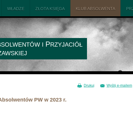
WŁADZE
ZŁOTA KSIĘGA
KLUB ABSOLWENTA
PR
P
BSOLWENTÓW I
RZYJACIÓŁ
ZAWSKIEJ
Drukuj
Wyślij e-mailem
i Absolwentów PW w 2023 r.