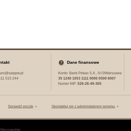
ntakt
Dane finansowe
biuro@saippw.pl
Konto: Bank Pekao S.A., IV.O/Warszawa
 511 515 244
35 1240 1053 1111 0000 0500 6007
Numer NIP:
526-26-49-365
Sprawdź pocztę
Skontaktuj się z administatorem serwisu
i Warszawskiej