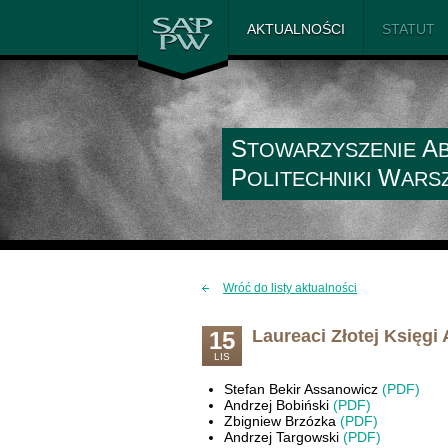
SAiP PW
AKTUALNOŚCI
STATUT
S
A
TOWARZYSZENIE
P
W
OLITECHNIKI
ARS
Wróć do listy aktualności
Laureaci Złotej Księg
15
LIS
Stefan Bekir Assanowicz
(PDF)
Andrzej Bobiński
(PDF)
Zbigniew Brzózka
(PDF)
Andrzej Targowski
(PDF)