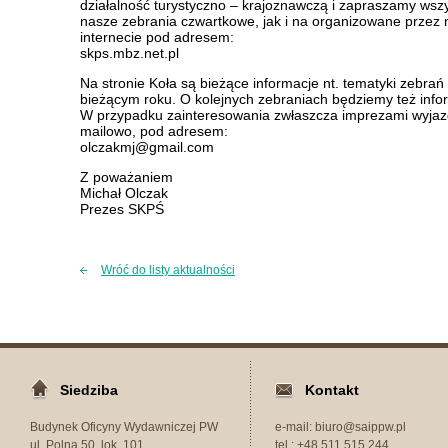
działalność turystyczno – krajoznawczą i zapraszamy ws
nasze zebrania czwartkowe, jak i na organizowane przez
internecie pod adresem:
skps.mbz.net.pl
Na stronie Koła są bieżące informacje nt. tematyki zebra
bieżącym roku. O kolejnych zebraniach będziemy też info
W przypadku zainteresowania zwłaszcza imprezami wyjaz
mailowo, pod adresem:
olczakmj@gmail.com
Z poważaniem
Michał Olczak
Prezes SKPŚ
Wróć do listy aktualności
Siedziba
Kontakt
Budynek Oficyny Wydawniczej PW
e-mail: biuro@saippw.pl
ul. Polna 50, lok. 101
tel.: +48 511 515 244