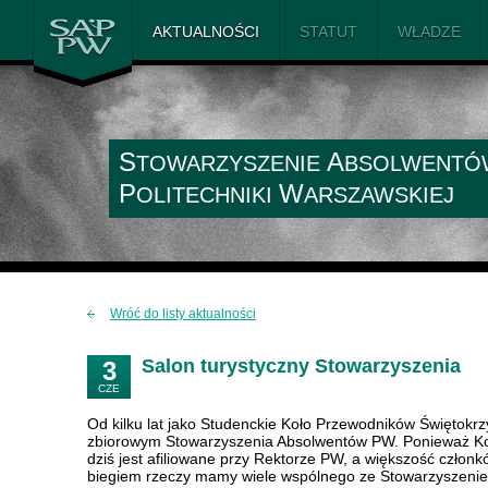
SAiP PW
AKTUALNOŚCI
STATUT
WŁADZE
S
A
TOWARZYSZENIE
BSOLWENTÓ
P
W
OLITECHNIKI
ARSZAWSKIEJ
Wróć do listy aktualności
Salon turystyczny Stowarzyszenia
3
CZE
Od kilku lat jako Studenckie Koło Przewodników Świętokr
zbiorowym Stowarzyszenia Absolwentów PW. Ponieważ Ko
dziś jest afiliowane przy Rektorze PW, a większość członk
biegiem rzeczy mamy wiele wspólnego ze Stowarzyszenie