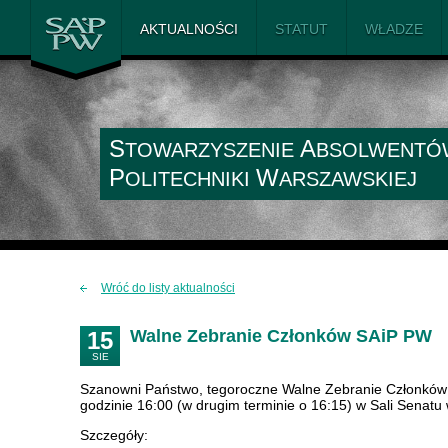
SAiP PW
AKTUALNOŚCI
STATUT
WŁADZE
S
A
TOWARZYSZENIE
BSOLWENTÓ
P
W
OLITECHNIKI
ARSZAWSKIEJ
Wróć do listy aktualności
Walne Zebranie Członków SAiP PW
15
SIE
Szanowni Państwo, tegoroczne Walne Zebranie Członków S
godzinie 16:00 (w drugim terminie o 16:15) w Sali Senat
Szczegóły: