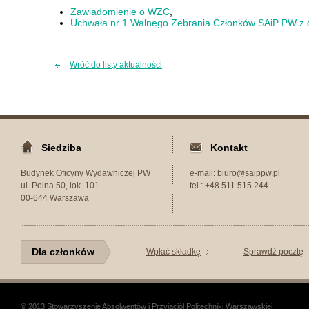
Zawiadomienie o WZC
,
Uchwała nr 1 Walnego Zebrania Członków SAiP PW z dn
Wróć do listy aktualności
Siedziba
Kontakt
Budynek Oficyny Wydawniczej PW
e-mail: biuro@saippw.pl
ul. Polna 50, lok. 101
tel.: +48 511 515 244
00-644 Warszawa
Dla członków
Wpłać składkę
Sprawdź pocztę
© 2013 Stowarzyszenie Absolwentów i Przyjaciół Politechniki Warszawskiej