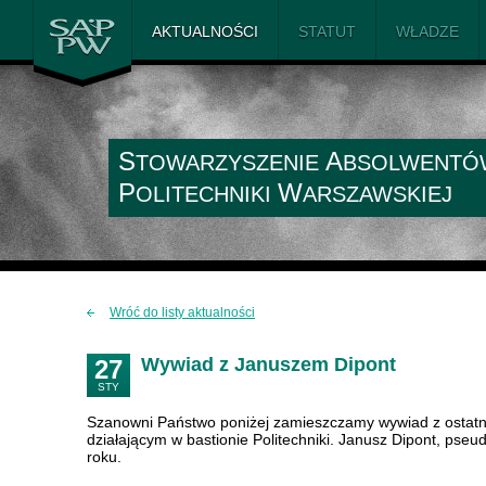
SAiP PW
AKTUALNOŚCI
STATUT
WŁADZE
S
A
TOWARZYSZENIE
BSOLWENTÓ
P
W
OLITECHNIKI
ARSZAWSKIEJ
Wróć do listy aktualności
Wywiad z Januszem Dipont
27
STY
Szanowni Państwo poniżej zamieszczamy wywiad z ostatn
działającym w bastionie Politechniki. Janusz Dipont, pse
roku.