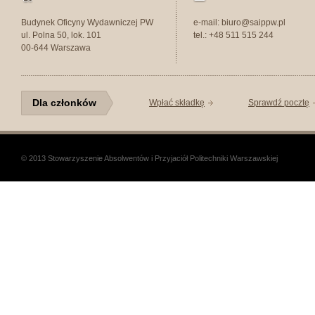
Budynek Oficyny Wydawniczej PW
e-mail: biuro@saippw.pl
ul. Polna 50, lok. 101
tel.: +48 511 515 244
00-644 Warszawa
Dla członków
Wpłać składkę
Sprawdź pocztę
© 2013 Stowarzyszenie Absolwentów i Przyjaciół Politechniki Warszawskiej