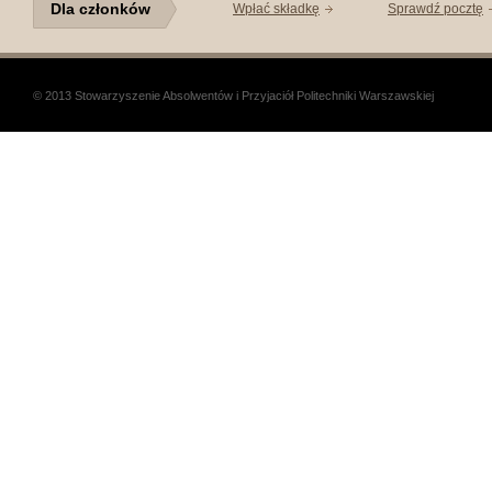
Dla członków
Wpłać składkę
Sprawdź pocztę
© 2013 Stowarzyszenie Absolwentów i Przyjaciół Politechniki Warszawskiej