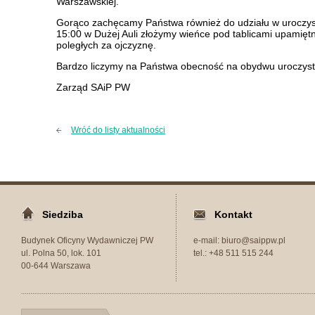
Warszawskiej.
Gorąco zachęcamy Państwa również do udziału w uroczyst
15:00 w Dużej Auli złożymy wieńce pod tablicami upamięt
poległych za ojczyznę.
Bardzo liczymy na Państwa obecność na obydwu uroczyst
Zarząd SAiP PW
Wróć do listy aktualności
Siedziba
Kontakt
Budynek Oficyny Wydawniczej PW
e-mail: biuro@saippw.pl
ul. Polna 50, lok. 101
tel.: +48 511 515 244
00-644 Warszawa