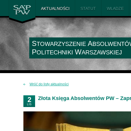
SAiP PW
AKTUALNOŚCI
STATUT
WŁADZE
S
A
TOWARZYSZENIE
BSOLWENTÓ
P
W
OLITECHNIKI
ARSZAWSKIEJ
Wróć do listy aktualności
Złota Księga Absolwentów PW – Zap
2
LIS