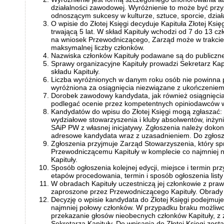
działalności zawodowej. Wyróżnienie to może być pr
odnoszącym sukcesy w kulturze, sztuce, sporcie, działa
O wpisie do Złotej Księgi decyduje Kapituła Złotej Ks
trwającą 5 lat. W skład Kapituły wchodzi od 7 do 13 c
na wniosek Przewodniczącego, Zarząd może w trakcie k
maksymalnej liczby członków.
Nazwiska członków Kapituły podawane są do publiczne
Sprawy organizacyjne Kapituły prowadzi Sekretarz Ka
składu Kapituły.
Liczba wyróżnionych w danym roku osób nie powinna 
wyróżniona za osiągnięcia niezwiązane z ukończenie
Dorobek zawodowy kandydata, jak również osiągnięci
podlegać ocenie przez kompetentnych opiniodawców w
Kandydatów do wpisu do Złotej Księgi mogą zgłaszać: dz
wydziałowe stowarzyszenia i kluby absolwentów, inży
SAiP PW z własnej inicjatywy. Zgłoszenia należy dok
adresowe kandydata wraz z uzasadnieniem. Do zgłosz
Zgłoszenia przyjmuje Zarząd Stowarzyszenia, który s
Przewodniczącemu Kapituły w komplecie co najmniej 
Kapituły.
Sposób ogłoszenia kolejnej edycji, miejsce i termin p
etapów procedowania, termin i sposób ogłoszenia list
W obradach Kapituły uczestniczą jej członkowie z praw
zaproszone przez Przewodniczącego Kapituły. Obrady 
Decyzję o wpisie kandydata do Złotej Księgi podejmuj
najmniej połowy członków. W przypadku braku możliwo
przekazanie głosów nieobecnych członków Kapituły, 
Sekretarza Kapituły. Do wpisania do Złotej Księgi zost