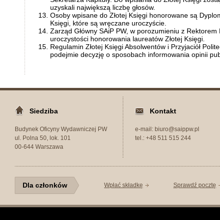
uzyskali największą liczbę głosów.
Osoby wpisane do Złotej Księgi honorowane są Dyplom
Księgi, które są wręczane uroczyście.
Zarząd Główny SAiP PW, w porozumieniu z Rektorem P
uroczystości honorowania laureatów Złotej Księgi.
Regulamin Złotej Księgi Absolwentów i Przyjaciół Poli
podejmie decyzję o sposobach informowania opinii publ
Siedziba
Kontakt
Budynek Oficyny Wydawniczej PW
e-mail: biuro@saippw.pl
ul. Polna 50, lok. 101
tel.: +48 511 515 244
00-644 Warszawa
Dla członków
Wpłać składkę
Sprawdź pocztę