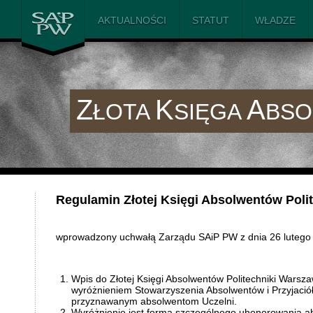
SAiP PW
AKTUALNOŚCI
STATUT
WŁADZE
Z
K
A
ŁOTA
SIĘGA
BS
Regulamin Złotej Księgi Absolwentów Poli
wprowadzony uchwałą Zarządu SAiP PW z dnia 26 lutego 
Wpis do Złotej Księgi Absolwentów Politechniki Warsza
wyróżnieniem Stowarzyszenia Absolwentów i Przyjaciół
przyznawanym absolwentom Uczelni.
Wyróżnienie jest formą szczególnego uhonorowania ab