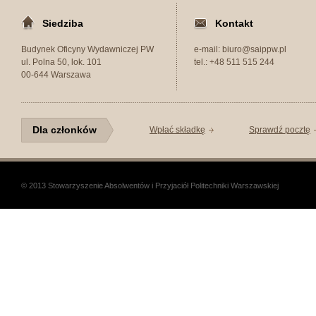
Siedziba
Kontakt
Budynek Oficyny Wydawniczej PW
e-mail: biuro@saippw.pl
ul. Polna 50, lok. 101
tel.: +48 511 515 244
00-644 Warszawa
Dla członków
Wpłać składkę
Sprawdź pocztę
© 2013 Stowarzyszenie Absolwentów i Przyjaciół Politechniki Warszawskiej