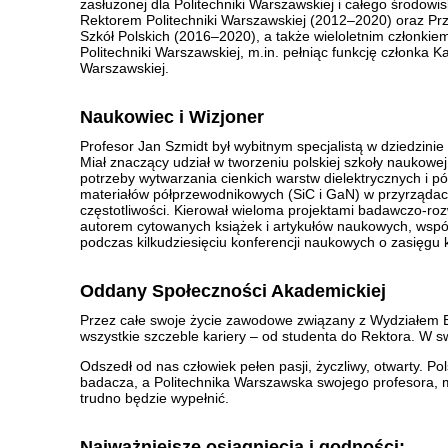
zasłużonej dla Politechniki Warszawskiej i całego środow
Rektorem Politechniki Warszawskiej (2012–2020) oraz P
Szkół Polskich (2016–2020), a także wieloletnim członkie
Politechniki Warszawskiej, m.in. pełniąc funkcję członka Ka
Warszawskiej.
Naukowiec i Wizjoner
Profesor Jan Szmidt był wybitnym specjalistą w dziedzinie 
Miał znaczący udział w tworzeniu polskiej szkoły naukowe
potrzeby wytwarzania cienkich warstw dielektrycznych i
materiałów półprzewodnikowych (SiC i GaN) w przyrządac
częstotliwości. Kierował wieloma projektami badawczo-ro
autorem cytowanych książek i artykułów naukowych, wspó
podczas kilkudziesięciu konferencji naukowych o zasięg
Oddany Społeczności Akademickiej
Przez całe swoje życie zawodowe związany z Wydziałem El
wszystkie szczeble kariery – od studenta do Rektora. W sw
Odszedł od nas człowiek pełen pasji, życzliwy, otwarty. P
badacza, a Politechnika Warszawska swojego profesora, men
trudno będzie wypełnić.
Najważniejsze osiągnięcia i godności: