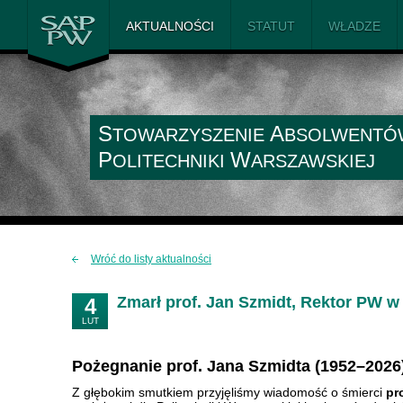
SAiP PW
AKTUALNOŚCI
STATUT
WŁADZE
S
A
TOWARZYSZENIE
BSOLWENTÓ
P
W
OLITECHNIKI
ARSZAWSKIEJ
Wróć do listy aktualności
Zmarł prof. Jan Szmidt, Rektor PW w
4
LUT
Pożegnanie prof. Jana Szmidta (1952–2026)
Z głębokim smutkiem przyjęliśmy wiadomość o śmierci
pr