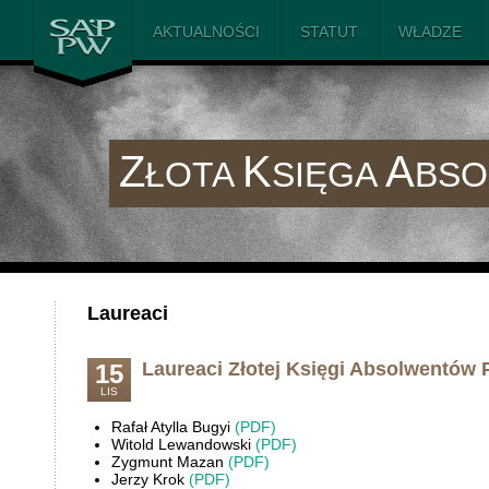
SAiP PW
AKTUALNOŚCI
STATUT
WŁADZE
Z
K
A
ŁOTA
SIĘGA
BS
Laureaci
Laureaci Złotej Księgi Absolwentów 
15
LIS
Rafał Atylla Bugyi
(PDF)
Witold Lewandowski
(PDF)
Zygmunt Mazan
(PDF)
Jerzy Krok
(PDF)