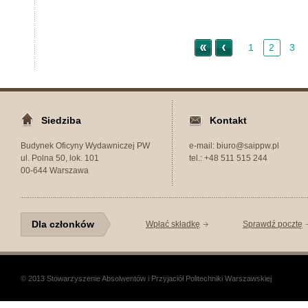
« Początek
< Nowsze
1
2
3
Siedziba
Kontakt
Budynek Oficyny Wydawniczej PW
e-mail: biuro@saippw.pl
ul. Polna 50, lok. 101
tel.: +48 511 515 244
00-644 Warszawa
Dla członków
Wpłać składkę
Sprawdź pocztę
© 2013 Stowarzyszenie Absolwentów i Przyjaciół Politechniki Warszawskiej