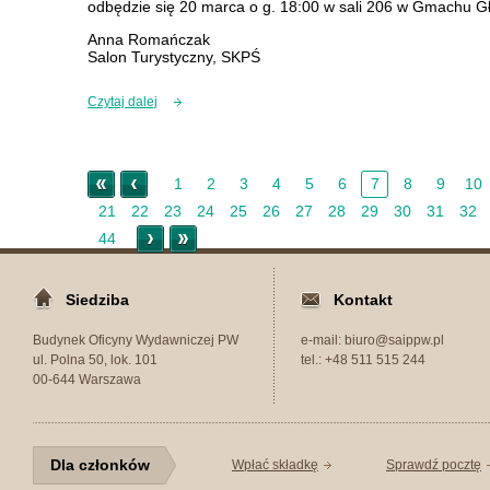
odbędzie się 20 marca o g. 18:00 w sali 206 w Gmachu Gł
Anna Romańczak
Salon Turystyczny, SKPŚ
Czytaj dalej
« Początek
< Nowsze
1
2
3
4
5
6
7
8
9
10
21
22
23
24
25
26
27
28
29
30
31
32
Starsze >
Koniec »
44
Siedziba
Kontakt
Budynek Oficyny Wydawniczej PW
e-mail: biuro@saippw.pl
ul. Polna 50, lok. 101
tel.: +48 511 515 244
00-644 Warszawa
Dla członków
Wpłać składkę
Sprawdź pocztę