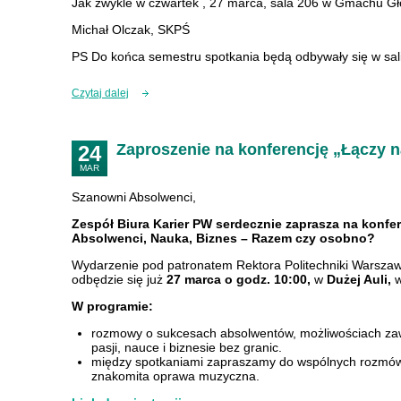
Jak zwykle w czwartek , 27 marca, sala 206 w Gmachu G
Michał Olczak, SKPŚ
PS Do końca semestru spotkania będą odbywały się w s
Czytaj dalej
Zaproszenie na konferencję „Łączy 
24
MAR
Szanowni
Absolwenci,
Zespół Biura Karier PW serdecznie zaprasza na konfe
Absolwenci, Nauka, Biznes – Razem czy osobno?
Wydarzenie pod patronatem Rektora Politechniki Warszawsk
odbędzie się
już
27 marca o godz. 10:00,
w
Dużej Auli,
W programie:
rozmowy o sukcesach absolwentów, możliwościach zaw
pasji, nauce i biznesie bez granic.
między spotkaniami zapraszamy do wspólnych rozmów
znakomita oprawa muzyczna.