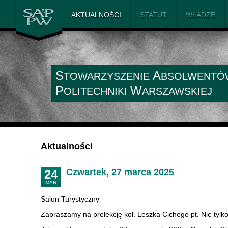
SAiP PW
AKTUALNOŚCI
STATUT
WŁADZE
S
A
TOWARZYSZENIE
BSOLWENTÓ
P
W
OLITECHNIKI
ARSZAWSKIEJ
Aktualności
Czwartek, 27 marca 2025
24
MAR
Salon Turystyczny
Zapraszamy na prelekcję kol. Leszka Cichego pt. Nie tylk