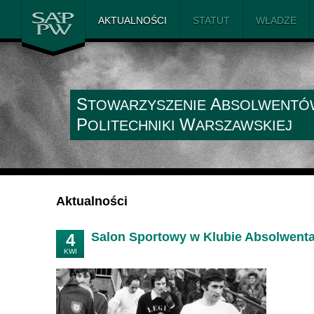
SAiP PW
AKTUALNOŚCI
STATUT
WŁADZE
S
A
TOWARZYSZENIE
BSOLWENTÓ
P
W
OLITECHNIKI
ARSZAWSKIEJ
Aktualności
Salon Sportowy w Klubie Absolwent
4
KWI