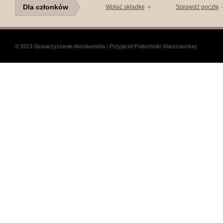
Dla członków
Wpłać składkę
Sprawdź pocztę
© 2013 Stowarzyszenie Absolwentów i Przyjaciół Politechniki Warszawskiej