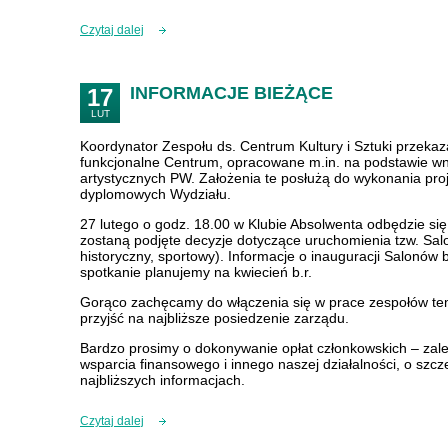
Czytaj dalej
INFORMACJE BIEŻĄCE
17
LUT
Koordynator Zespołu ds. Centrum Kultury i Sztuki przekaz
funkcjonalne Centrum, opracowane m.in. na podstawie wn
artystycznych PW. Założenia te posłużą do wykonania pr
dyplomowych Wydziału.
27 lutego o godz. 18.00 w Klubie Absolwenta odbędzie się
zostaną podjęte decyzje dotyczące uruchomienia tzw. Sa
historyczny, sportowy). Informacje o inauguracji Salonó
spotkanie planujemy na kwiecień b.r.
Gorąco zachęcamy do włączenia się w prace zespołów te
przyjść na najbliższe posiedzenie zarządu.
Bardzo prosimy o dokonywanie opłat członkowskich – zale
wsparcia finansowego i innego naszej działalności, o sz
najbliższych informacjach.
Czytaj dalej