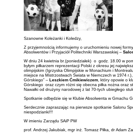
Szanowne Koleżanki i Koledzy,
Z przyjemnością informujemy o uruchomieniu nowej formy
Absolwentów i Przyjaciół Politechniki Warszawskiej –
Salo
W dniu 24 kwietnia br.(poniedziałek) o godz. 18.00 w po
byłym piłkarzem reprezentacji Polski z okresu jej najwięk
olimpijskim (Igrzyska Olimpijskie w Monachium i Montreal
miejsce na Mistrzostwach Świata w Niemczech w 1974 r.)
Górskiego” –
Leszkiem Ćmikiewiczem
, który opowie o k
Górskiego oraz czym różni się obecna piłka nożna oraz s
Nawałki od drużyny narodowej z lat 70-tych ubiegłego stul
Spotkanie odbędzie się w Klubie Absolwenta w Gmachu Gł
Serdecznie zapraszając na pierwsze spotkanie Salonu Sp
niespodzianki!!!
W imieniu Zarządu SAiP PW
prof. Andrzej Jakubiak, mgr inż. Tomasz Piłka, dr Adam Z