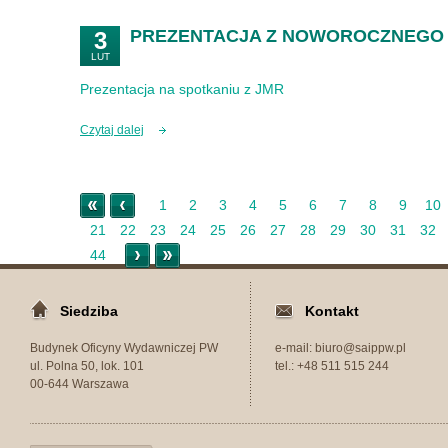
PREZENTACJA Z NOWOROCZNEGO 
3
LUT
Prezentacja na spotkaniu z JMR
Czytaj dalej
« Początek
< Nowsze
1
2
3
4
5
6
7
8
9
10
21
22
23
24
25
26
27
28
29
30
31
32
Starsze >
Koniec »
44
Siedziba
Kontakt
Budynek Oficyny Wydawniczej PW
e-mail: biuro@saippw.pl
ul. Polna 50, lok. 101
tel.: +48 511 515 244
00-644 Warszawa