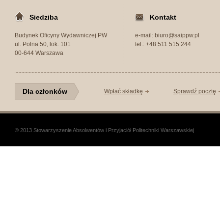
Siedziba
Kontakt
Budynek Oficyny Wydawniczej PW
e-mail: biuro@saippw.pl
ul. Polna 50, lok. 101
tel.: +48 511 515 244
00-644 Warszawa
Dla członków
Wpłać składkę
Sprawdź pocztę
© 2013 Stowarzyszenie Absolwentów i Przyjaciół Politechniki Warszawskiej