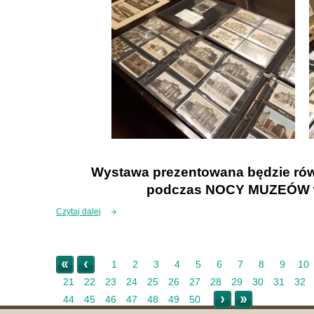
Wystawa prezentowana będzie rów
podczas
NOCY MUZEÓW
Czytaj dalej
« Początek
< Nowsze
1
2
3
4
5
6
7
8
9
10
21
22
23
24
25
26
27
28
29
30
31
32
Starsze >
Koniec »
44
45
46
47
48
49
50