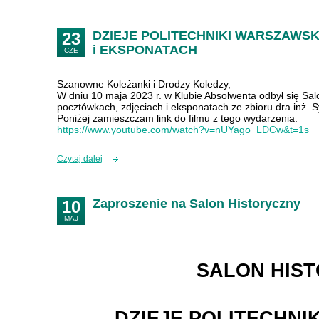
DZIEJE POLITECHNIKI WARSZAWS
23
i EKSPONATACH
CZE
Szanowne Koleżanki i Drodzy Koledzy,
W dniu 10 maja 2023 r. w Klubie Absolwenta odbył się Salo
pocztówkach, zdjęciach i eksponatach ze zbioru dra inż. S
Poniżej zamieszczam link do filmu z tego wydarzenia.
https://www.youtube.com/watch?v=nUYago_LDCw&t=1s
Czytaj dalej
Zaproszenie na Salon Historyczny
10
MAJ
SALON
HIS
DZIEJE POLITECHNI