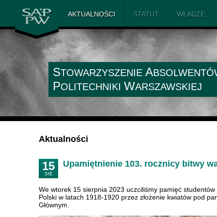
SAiP PW
AKTUALNOŚCI
STATUT
WŁADZE
S
A
TOWARZYSZENIE
BSOLWENTÓ
P
W
OLITECHNIKI
ARSZAWSKIEJ
Aktualności
Upamiętnienie 103. rocznicy bitwy w
15
SIE
We wtorek 15 sierpnia 2023 uczciliśmy pamięć studentów 
Polski w latach 1918-1920 przez złożenie kwiatów pod p
Głównym.