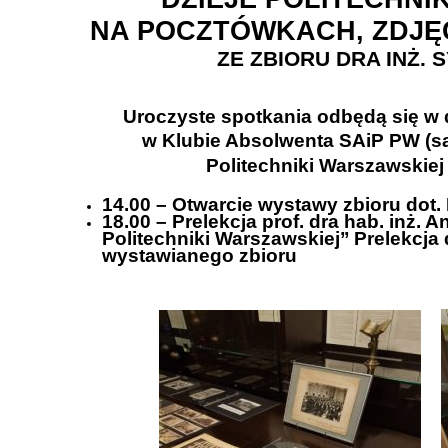
NA POCZTÓWKACH, ZDJĘ
ZE
ZBIOR
U
DRA INŻ. 
Uroczyste
spotkania
od
będą
się w
w
Klubie Absolwenta SAiP PW (
sa
Politechniki Warszawskiej
14
.0
0 –
O
twarcie
wystawy zbior
u dot.
18.00
–
Prelekcj
a
prof.
dr
a
hab.
inż.
An
Politechniki Warszawskiej
”
Prelekcja 
wystawi
anego
zbioru