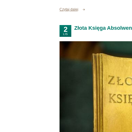
Czytaj dalej
Złota Księga Absolwe
2
LIS