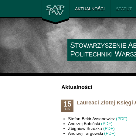
SAiP PW
AKTUALNOŚCI
STATUT
S
A
TOWARZYSZENIE
P
W
OLITECHNIKI
ARS
Aktualności
Laureaci Złotej Księg
15
LIS
Stefan Bekir Assanowicz
(PDF)
Andrzej Bobiński
(PDF)
Zbigniew Brzózka
(PDF)
Andrzej Targowski
(PDF)