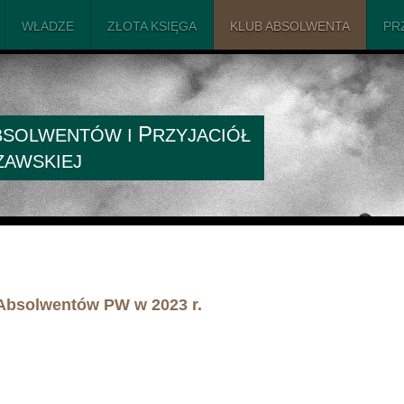
WŁADZE
ZŁOTA KSIĘGA
KLUB ABSOLWENTA
PR
P
BSOLWENTÓW I
RZYJACIÓŁ
ZAWSKIEJ
i Absolwentów PW w 2023 r.