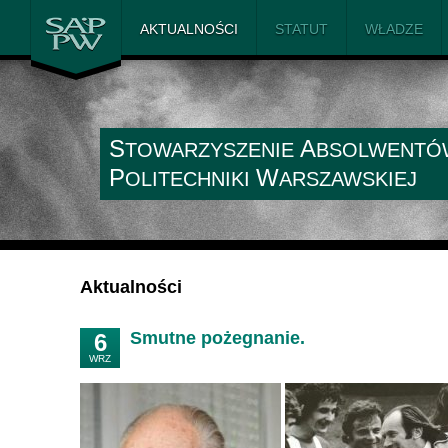
SAiP PW
AKTUALNOŚCI
STATUT
WŁADZE
S
A
TOWARZYSZENIE
BSOLWENTÓ
P
W
OLITECHNIKI
ARSZAWSKIEJ
Aktualności
Smutne pożegnanie.
6
WRZ