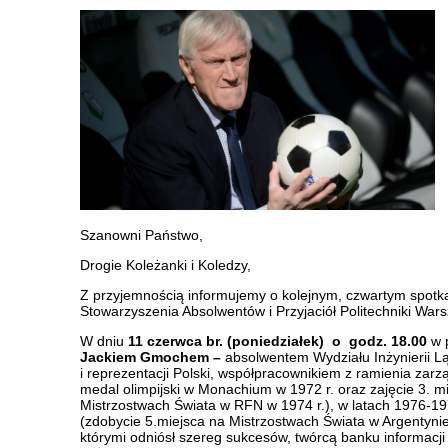
Szanowni Państwo,
Drogie Koleżanki i Koledzy,
Z przyjemnością informujemy o kolejnym, czwartym spotk
Stowarzyszenia Absolwentów i Przyjaciół Politechniki Wars
W dniu
11 czerwca
br. (poniedziałek) o godz. 18.00
w p
Jackiem Gmochem –
absolwentem Wydziału Inżynierii L
i reprezentacji Polski, współpracownikiem z ramienia zar
medal olimpijski w Monachium w 1972 r. oraz zajęcie 3. m
Mistrzostwach Świata w RFN w 1974 r.), w latach 1976-19
(zdobycie 5.miejsca na Mistrzostwach Świata w Argentynie
którymi odniósł szereg sukcesów, twórcą banku informacj