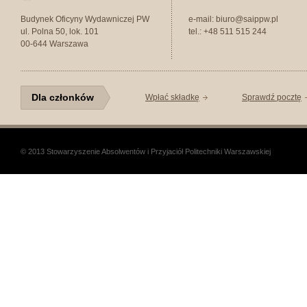
Budynek Oficyny Wydawniczej PW
e-mail: biuro@saippw.pl
ul. Polna 50, lok. 101
tel.: +48 511 515 244
00-644 Warszawa
Dla członków
Wpłać składkę
Sprawdź pocztę
© 2013 Stowarzyszenie Absolwentów i Przyjaciół Politechniki Warszawskiej