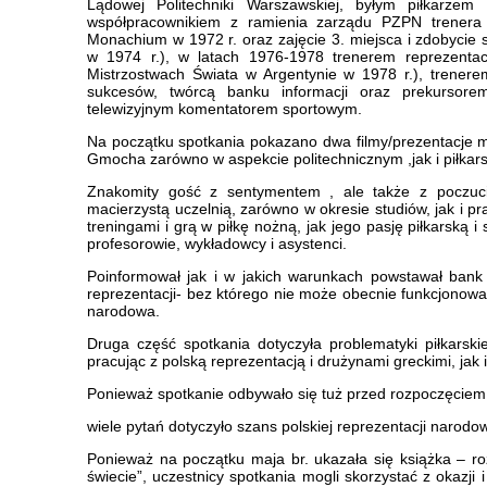
Lądowej Politechniki Warszawskiej, byłym piłkarzem 
współpracownikiem z ramienia zarządu PZPN trenera K
Monachium w 1972 r. oraz zajęcie 3. miejsca i zdobyci
w 1974 r.), w latach 1976-1978 trenerem reprezentacj
Mistrzostwach Świata w Argentynie w 1978 r.), trenere
sukcesów, twórcą banku informacji oraz prekursor
telewizyjnym komentatorem sportowym.
Na początku spotkania pokazano dwa filmy/prezentacje m
Gmocha zarówno w aspekcie politechnicznym ,jak i piłkar
Znakomity gość z sentymentem , ale także z poczuc
macierzystą uczelnią, zarówno w okresie studiów, jak i pr
treningami i grą w piłkę nożną, jak jego pasję piłkarską i
profesorowie, wykładowcy i asystenci.
Poinformował jak i w jakich warunkach powstawał bank i
reprezentacji- bez którego nie może obecnie funkcjonować
narodowa.
Druga część spotkania dotyczyła problematyki piłkarsk
pracując z polską reprezentacją i drużynami greckimi, ja
Ponieważ spotkanie odbywało się tuż przed rozpoczęciem 
wiele pytań dotyczyło szans polskiej reprezentacji narodo
Ponieważ na początku maja br. ukazała się książka – 
świecie”, uczestnicy spotkania mogli skorzystać z okazji 