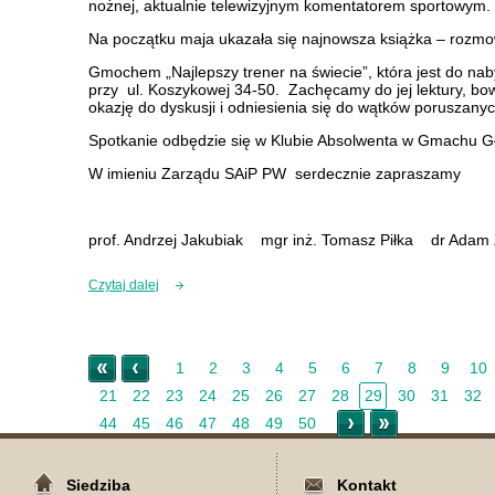
nożnej, aktualnie telewizyjnym komentatorem sportowym.
Na początku maja ukazała się najnowsza książka – rozm
Gmochem „Najlepszy trener na świecie”, która jest do nab
przy ul. Koszykowej 34-50. Zachęcamy do jej lektury, bo
okazję do dyskusji i odniesienia się do wątków poruszanych
Spotkanie odbędzie się w Klubie Absolwenta w Gmachu Gł
W imieniu Zarządu SAiP PW serdecznie zapraszamy
prof. Andrzej Jakubiak mgr inż. Tomasz Piłka dr Adam
Czytaj dalej
« Początek
< Nowsze
1
2
3
4
5
6
7
8
9
10
21
22
23
24
25
26
27
28
29
30
31
32
Starsze >
Koniec »
44
45
46
47
48
49
50
Siedziba
Kontakt