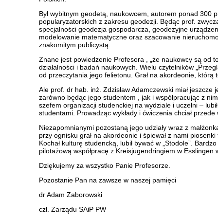
Był wybitnym geodetą, naukowcem, autorem ponad 300 pu
popularyzatorskich z zakresu geodezji. Będąc prof. zwycz
specjalności geodezja gospodarcza, geodezyjne urządzen
modelowanie matematyczne oraz szacowanie nieruchomośc
znakomitym publicystą.
Znane jest powiedzenie Profesora , „że naukowcy są od te
działalności i badań naukowych. Wielu czytelników „Prze
od przeczytania jego felietonu. Grał na akordeonie, którą
Ale prof. dr hab. inż. Zdzisław Adamczewski miał jeszcze
zarówno będąc jego studentem , jak i współpracując z nim
szefem organizacji studenckiej na wydziale i uczelni – lubi
studentami. Prowadząc wykłady i ćwiczenia chciał przede 
Niezapomnianymi pozostaną jego udziały wraz z małżonką
przy ognisku grał na akordeonie i śpiewał z nami piosenk
Kochał kulturę studencką, lubił bywać w „Stodole”. Bardz
pilotażową współpracę z Kreisjugendringiem w Esslingen
Dziękujemy za wszystko Panie Profesorze.
Pozostanie Pan na zawsze w naszej pamięci
dr Adam Zaborowski
czł. Zarządu SAiP PW