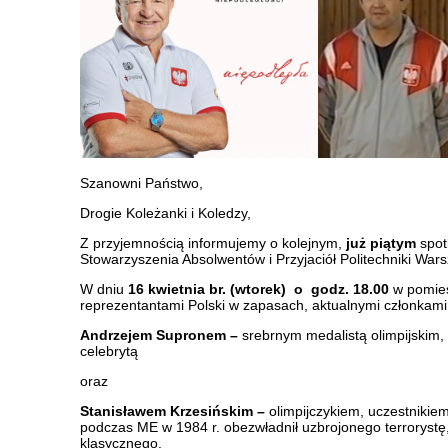
Szanowni Państwo,
Drogie Koleżanki i Koledzy,
Z przyjemnością informujemy o kolejnym,
już piątym
spot
Stowarzyszenia Absolwentów i Przyjaciół Politechniki Wars
W dniu
16 kwietnia
br. (wtorek) o godz. 18.00
w pomies
reprezentantami Polski w zapasach, aktualnymi członkami
Andrzejem Supronem –
srebrnym medalistą olimpijskim
celebrytą
oraz
Stanisławem Krzesińskim –
olimpijczykiem, uczestnikiem
podczas ME w 1984 r. obezwładnił uzbrojonego terrorystę
klasycznego.