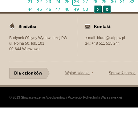
21
22
23
24
25
26
27
28
29
30
31
32
Starsze >
Koniec »
44
45
46
47
48
49
50
Siedziba
Kontakt
Budynek Oficyny Wydawniczej PW
e-mail: biuro@saippw.pl
ul. Polna 50, lok. 101
tel.: +48 511 515 244
00-644 Warszawa
Dla członków
Wpłać składkę
Sprawdź pocztę
© 2013 Stowarzyszenie Absolwentów i Przyjaciół Politechniki Warszawskiej