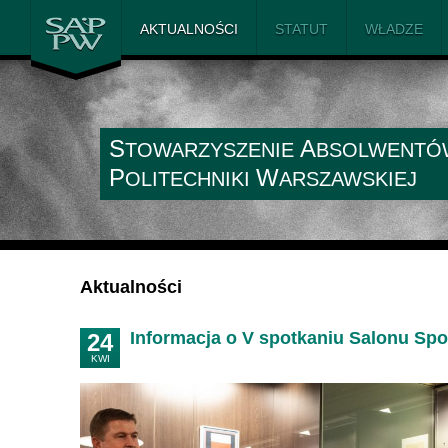
SAiP PW
AKTUALNOŚCI
STATUT
WŁADZE
S
A
TOWARZYSZENIE
BSOLWENTÓ
P
W
OLITECHNIKI
ARSZAWSKIEJ
Aktualności
Informacja o V spotkaniu Salonu S
24
KWI