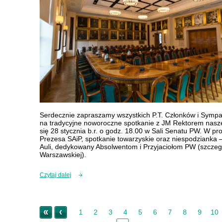
Serdecznie zapraszamy wszystkich P.T. Członków i Sympa
na tradycyjne noworoczne spotkanie z JM Rektorem nasze
się 28 stycznia b.r. o godz. 18.00 w Sali Senatu PW. W p
Prezesa SAiP, spotkanie towarzyskie oraz niespodzianka –
Auli, dedykowany Absolwentom i Przyjaciołom PW (szczegół
Warszawskiej).
Czytaj dalej
« Początek
< Nowsze
1
2
3
4
5
6
7
8
9
10