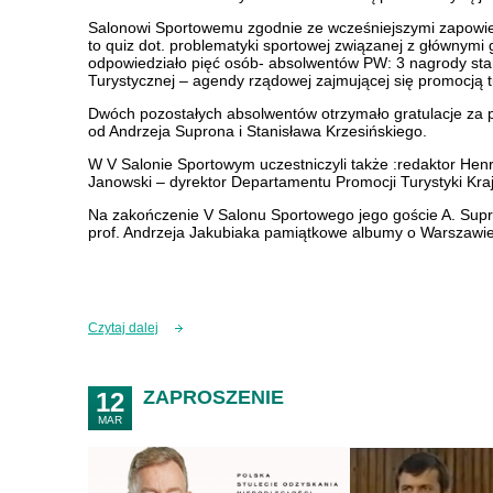
Salonowi Sportowemu zgodnie ze wcześniejszymi zapowied
to quiz dot. problematyki sportowej związanej z głównymi
odpowiedziało pięć osób- absolwentów PW: 3 nagrody stan
Turystycznej – agendy rządowej zajmującej się promocją t
Dwóch pozostałych absolwentów otrzymało gratulacje za 
od Andrzeja Suprona i Stanisława Krzesińskiego.
W V Salonie Sportowym uczestniczyli także :redaktor Hen
Janowski – dyrektor Departamentu Promocji Turystyki Kra
Na zakończenie V Salonu Sportowego jego goście A. Supro
prof. Andrzeja Jakubiaka pamiątkowe albumy o Warszawi
Czytaj dalej
ZAPROSZENIE
12
MAR