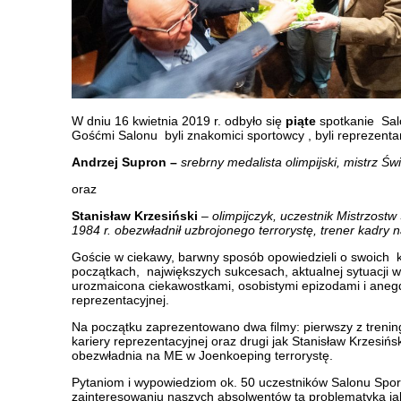
W dniu 16 kwietnia 2019 r. odbyło się
piąte
spotkanie Sal
Gośćmi Salonu byli znakomici sportowcy , byli reprezenta
Andrzej Supron –
srebrny medalista olimpijski, mistrz Św
oraz
Stanisław Krzesiński
–
olimpijczyk, uczestnik Mistrzost
1984 r. obezwładnił uzbrojonego terrorystę, trener kadry
Goście w ciekawy, barwny sposób opowiedzieli o swoich ka
początkach, największych sukcesach, aktualnej sytuacji w
urozmaicona ciekawostkami, osobistymi epizodami i anegdo
reprezentacyjnej.
Na początku zaprezentowano dwa filmy: pierwszy z trenin
kariery reprezentacyjnej oraz drugi jak Stanisław Krzesiń
obezwładnia na ME w Joenkoeping terrorystę.
Pytaniom i wypowiedziom ok. 50 uczestników Salonu Spor
zainteresowaniu naszych absolwentów tą problematyką jak